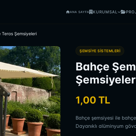
KURUMSAL
PRO
ANA SAYFA
 Teras Şemsiyeleri
ŞEMSIYE SISTEMLERI
Bahçe Şems
Şemsiyeler
1,00 TL
Bahçe şemsiyesi ile bahçe,
Dayanıklı alüminyum gövde