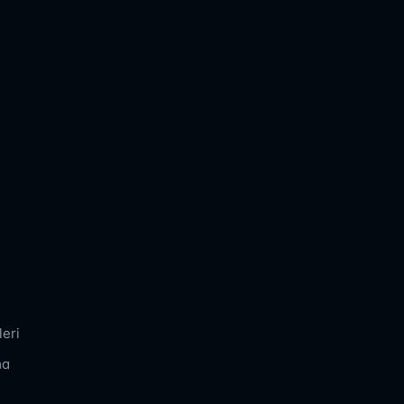
eri
ma