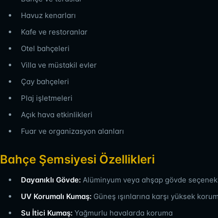
Havuz kenarları
Kafe ve restoranlar
Otel bahçeleri
Villa ve müstakil evler
Çay bahçeleri
Plaj işletmeleri
Açık hava etkinlikleri
Fuar ve organizasyon alanları
Bahçe Şemsiyesi Özellikleri
Dayanıklı Gövde:
Alüminyum veya ahşap gövde seçenekl
UV Korumalı Kumaş:
Güneş ışınlarına karşı yüksek koru
Su İtici Kumaş:
Yağmurlu havalarda koruma