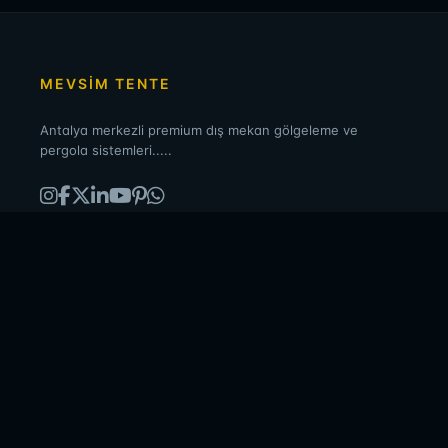
MEVSİM TENTE
Antalya merkezli premium dış mekan gölgeleme ve
pergola sistemleri.....
ÜRÜNLER
Bioklimatik Pergola
Radyal Tente
Cam Balkon
Kış Bahçesi
Carport