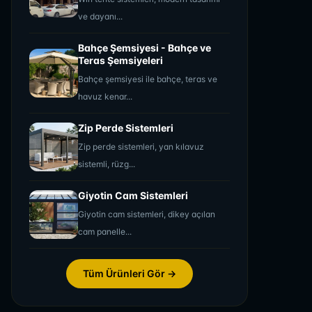
ve dayanı...
Bahçe Şemsiyesi - Bahçe ve
Teras Şemsiyeleri
Bahçe şemsiyesi ile bahçe, teras ve
havuz kenar...
Zip Perde Sistemleri
Zip perde sistemleri, yan kılavuz
sistemli, rüzg...
Giyotin Cam Sistemleri
Giyotin cam sistemleri, dikey açılan
cam panelle...
Tüm Ürünleri Gör →