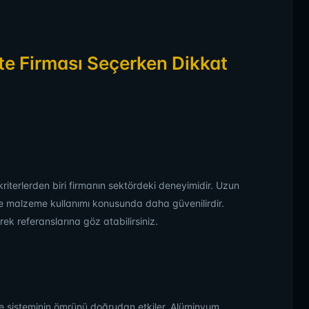
te Firması Seçerken Dikkat
kriterlerden biri firmanın sektördeki deneyimidir. Uzun
ik ve malzeme kullanımı konusunda daha güvenilirdir.
ek referanslarına göz atabilirsiniz.
nte sisteminin ömrünü doğrudan etkiler. Alüminyum