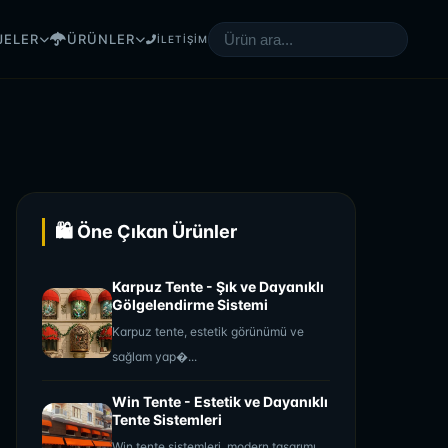
JELER
ÜRÜNLER
İLETİŞİM
🛍️ Öne Çıkan Ürünler
Karpuz Tente - Şık ve Dayanıklı
Gölgelendirme Sistemi
Karpuz tente, estetik görünümü ve
sağlam yap�...
Win Tente - Estetik ve Dayanıklı
Tente Sistemleri
Win tente sistemleri, modern tasarımı