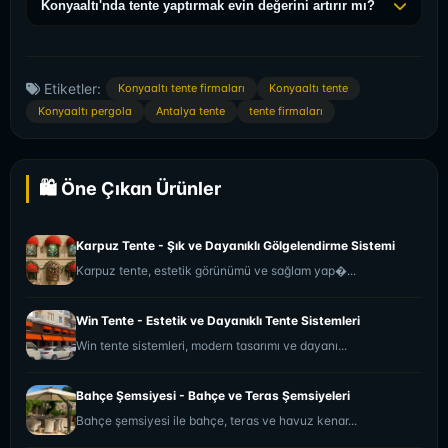
garantimiz kapsamındadır.
Konyaaltı'nda tente yaptırmak evin değerini artırır mı?
TL arasında değişmektedir. PVC veya akrilik malzeme
Evet, kaliteli bir tente sistemi Konyaaltı'ndaki evinizin
seçeneğine göre fiyatlar farklılık gösterir.
veya iş yerinizin değerini önemli ölçüde artırır. Estetik
görünüm ve kullanışlılık ile yatırımınızı geri kazanırsınız.
Etiketler:
Konyaaltı tente firmaları
Konyaaltı tente
Konyaaltı pergola
Antalya tente
tente firmaları
🛍️ Öne Çıkan Ürünler
Karpuz Tente - Şık ve Dayanıklı Gölgelendirme Sistemi
Karpuz tente, estetik görünümü ve sağlam yap�...
Win Tente - Estetik ve Dayanıklı Tente Sistemleri
Win tente sistemleri, modern tasarımı ve dayanı...
Bahçe Şemsiyesi - Bahçe ve Teras Şemsiyeleri
Bahçe şemsiyesi ile bahçe, teras ve havuz kenar...