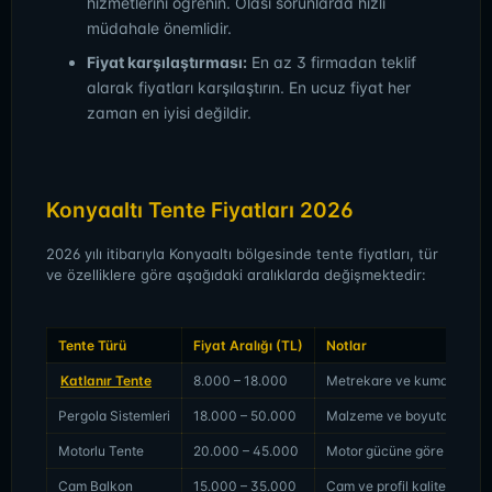
hizmetlerini öğrenin. Olası sorunlarda hızlı
müdahale önemlidir.
Fiyat karşılaştırması:
En az 3 firmadan teklif
alarak fiyatları karşılaştırın. En ucuz fiyat her
zaman en iyisi değildir.
Konyaaltı Tente Fiyatları 2026
2026 yılı itibarıyla Konyaaltı bölgesinde tente fiyatları, tür
ve özelliklere göre aşağıdaki aralıklarda değişmektedir:
Tente Türü
Fiyat Aralığı (TL)
Notlar
Katlanır Tente
8.000 – 18.000
Metrekare ve kumaş kalite
Pergola Sistemleri
18.000 – 50.000
Malzeme ve boyuta göre de
Motorlu Tente
20.000 – 45.000
Motor gücüne göre değişir
Cam Balkon
15.000 – 35.000
Cam ve profil kalitesine gö