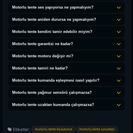
Pil bitmesi, uzaktan kumanda arızası, sigorta atması
Motorlu tente ses yapıyorsa ne yapmalıyım?
veya motor arızası nedeniyle açılmayabilir.
Mekanizma yağlanması gerekebilir. Profesyonel servis
Motorlu tente aniden durursa ne yapmalıyım?
çağırın.
Sensörleri kontrol edin, engel olup olmadığını kontrol
Motorlu tente kendini tamir edebilir miyim?
edin, reset atmayı deneyin.
Temel sorunları (pil, kumanda) kendiniz çözebilirsiniz.
Motorlu tente garantisi ne kadar?
Mekanik sorunlarda profesyonel destek alın.
Motor garantisi genellikle 2-5 yıl arasındadır.
Motorlu tente motoru değişir mi?
Evet, arızalı motor değiştirilebilir.
Motorlu tente tamiri ne kadar?
Arızaya göre değişir. Ücretsiz keşif için bizimle iletişime
Motorlu tente kumanda eşleşmesi nasıl yapılır?
geçin.
Kullanım kılavuzunda belirtilen adımları izleyin veya
Motorlu tente yağmur sensörü çalışmazsa?
servis çağırın.
Sensörü temizleyin, pilini kontrol edin. Sorun devam
Motorlu tente uzaktan kumanda çalışmazsa?
ederse servis çağırın.
Pili değiştirin, kumandayı tekrar eşleştirin. Sorun devam
ederse yeni kumanda gerekebilir.
Etiketler:
motorlu tente bozulursa
motorlu tente sorunları