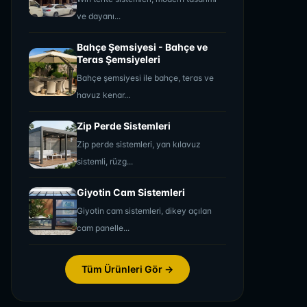
ve dayanı...
Bahçe Şemsiyesi - Bahçe ve
Teras Şemsiyeleri
Bahçe şemsiyesi ile bahçe, teras ve
havuz kenar...
Zip Perde Sistemleri
Zip perde sistemleri, yan kılavuz
sistemli, rüzg...
Giyotin Cam Sistemleri
Giyotin cam sistemleri, dikey açılan
cam panelle...
Tüm Ürünleri Gör →