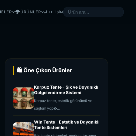
JELER
ÜRÜNLER
İLETİŞİM
🛍️ Öne Çıkan Ürünler
Karpuz Tente - Şık ve Dayanıklı
Gölgelendirme Sistemi
Karpuz tente, estetik görünümü ve
sağlam yap�...
Win Tente - Estetik ve Dayanıklı
Tente Sistemleri
Win tente sistemleri, modern tasarımı