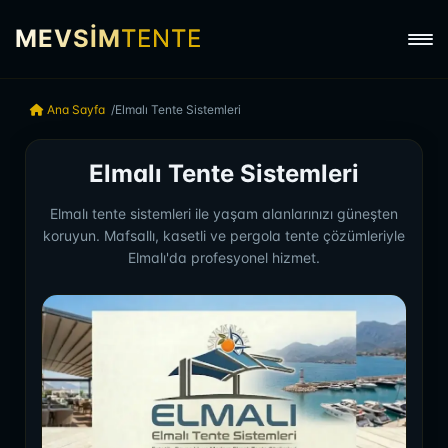
MEVSİM
TENTE
Ana Sayfa
Elmalı Tente Sistemleri
Elmalı Tente Sistemleri
Elmalı tente sistemleri ile yaşam alanlarınızı güneşten
koruyun. Mafsallı, kasetli ve pergola tente çözümleriyle
Elmalı'da profesyonel hizmet.