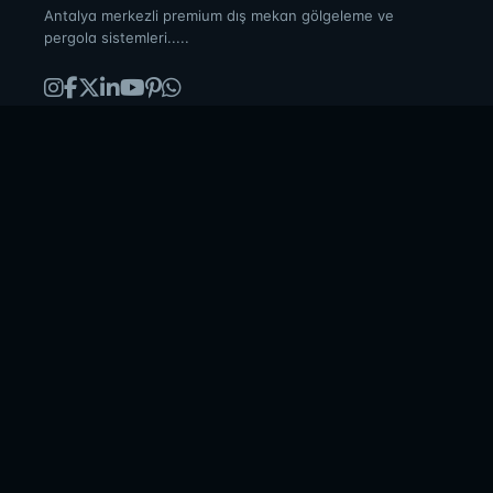
Antalya merkezli premium dış mekan gölgeleme ve
pergola sistemleri.....
ÜRÜNLER
Bioklimatik Pergola
Radyal Tente
Cam Balkon
Kış Bahçesi
Carport
KURUMSAL
Hakkımızda