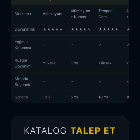
Alüminyum
Temperli
Alümin
Malzeme
Alüminyum
+ Kumaş
Cam
+ Cam
Dayanıklılık
★★★★★
★★★★☆
★★★★★
★★★
Yağmur
✓
✓
✓
✓
Koruması
Rüzgar
Yüksek
Orta
Yüksek
Yüksek
Dayanımı
Motorlu
✓
✓
✗
✗
Seçenek
Garanti
10 Yıl
5 Yıl
10 Yıl
10 Yıl
KATALOG
TALEP ET