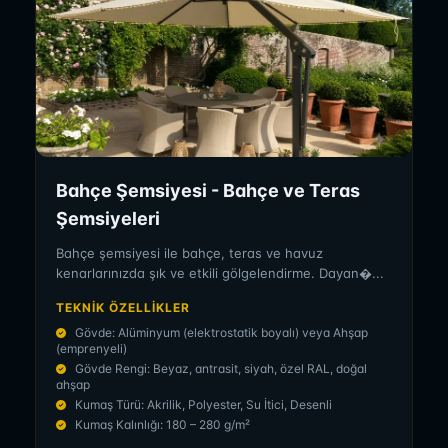
Bahçe Şemsiyesi - Bahçe ve Teras
Şemsiyeleri
Bahçe şemsiyesi ile bahçe, teras ve havuz
kenarlarınızda şık ve etkili gölgelendirme. Dayan�...
TEKNIK ÖZELLIKLER
Gövde: Alüminyum (elektrostatik boyalı) veya Ahşap
(emprenyeli)
Gövde Rengi: Beyaz, antrasit, siyah, özel RAL, doğal
ahşap
Kumaş Türü: Akrilik, Polyester, Su İtici, Desenli
Kumaş Kalınlığı: 180 – 280 g/m²