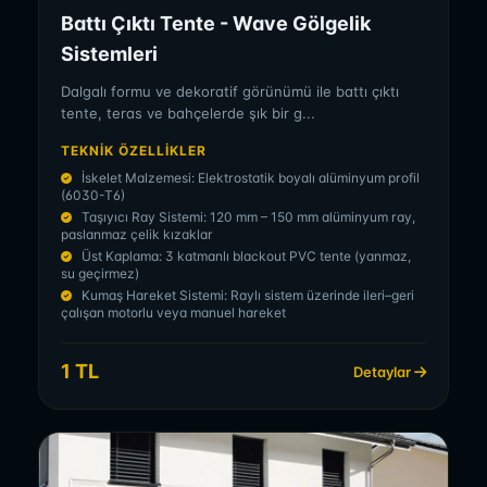
Battı Çıktı Tente - Wave Gölgelik
Sistemleri
Dalgalı formu ve dekoratif görünümü ile battı çıktı
tente, teras ve bahçelerde şık bir g...
TEKNIK ÖZELLIKLER
İskelet Malzemesi: Elektrostatik boyalı alüminyum profil
(6030-T6)
Taşıyıcı Ray Sistemi: 120 mm – 150 mm alüminyum ray,
paslanmaz çelik kızaklar
Üst Kaplama: 3 katmanlı blackout PVC tente (yanmaz,
su geçirmez)
Kumaş Hareket Sistemi: Raylı sistem üzerinde ileri–geri
çalışan motorlu veya manuel hareket
1 TL
Detaylar