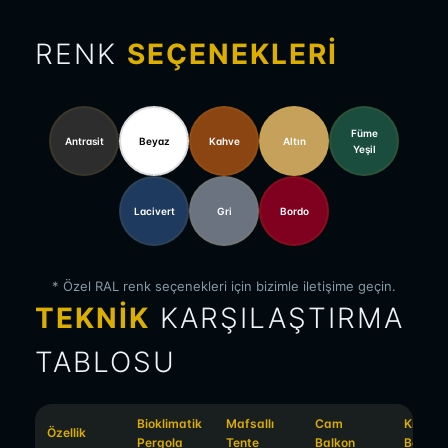
RENK
SEÇENEKLERI
Füme
Antrasit
Beyaz
Kahve
Altın
Yeşil
Lacivert
Gri
Bordo
* Özel RAL renk seçenekleri için bizimle iletişime geçin.
TEKNIK
KARŞILAŞTIRMA
TABLOSU
Bioklimatik
Mafsallı
Cam
Kış
Özellik
Pergola
Tente
Balkon
Bahçes