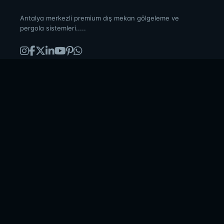
Antalya merkezli premium dış mekan gölgeleme ve
pergola sistemleri.....
ÜRÜNLER
Bioklimatik Pergola
Radyal Tente
Cam Balkon
Kış Bahçesi
Carport
KURUMSAL